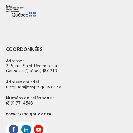
COORDONNÉES
Adresse :
225, rue Saint-Rédempteur
Gatineau (Québec) J8X 2T3
Adresse courriel :
reception@csspo.gouv.qc.ca
Numéro de téléphone :
(819) 771-4548
Site
www.csspo.gouv.qc.ca
web
:
Facebook
LinkedIn
Youtube