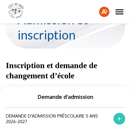
L'en Bref est maintenant disponible !
Ouvrir
En
Fe
la
Bref
Ouvrir
Admission et
naviga
la
la
du
barre
bar
site
d'accessibilité.
inscription
d'a
Inscription et demande de
changement d’école
Demande d'admission
DEMANDE D'ADMISSION PRÉSCOLAIRE 5 ANS
2026-2027